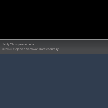
Tehty Yhdistysavaimella
©
2026 Ylöjärven Shotokan Karateseura ry.