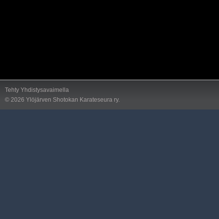
Tehty Yhdistysavaimella
©
2026 Ylöjärven Shotokan Karateseura ry.