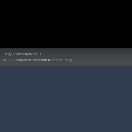
Tehty Yhdistysavaimella
©
2026 Ylöjärven Shotokan Karateseura ry.