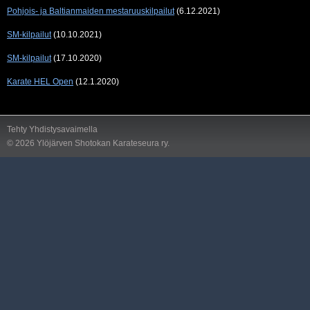
Pohjois- ja Baltianmaiden mestaruuskilpailut
(6.12.2021)
SM-kilpailut
(10.10.2021)
SM-kilpailut
(17.10.2020)
Karate HEL Open
(12.1.2020)
Tehty Yhdistysavaimella
©
2026 Ylöjärven Shotokan Karateseura ry.